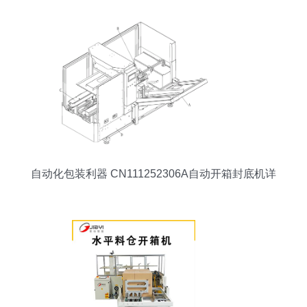
自动化包装利器 CN111252306A自动开箱封底机详
解