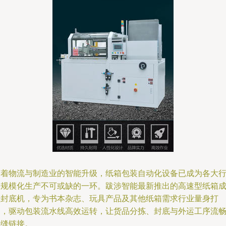
随着物流与制造业的智能升级，纸箱包装自动化设备已成为各大
业规模化生产不可或缺的一环。跋涉智能最新推出的高速型纸箱
型封底机，专为书本杂志、玩具产品及其他纸箱需求行业量身打
造，驱动包装流水线高效运转，让货品分拣、封底与外运工序流
无缝链接。