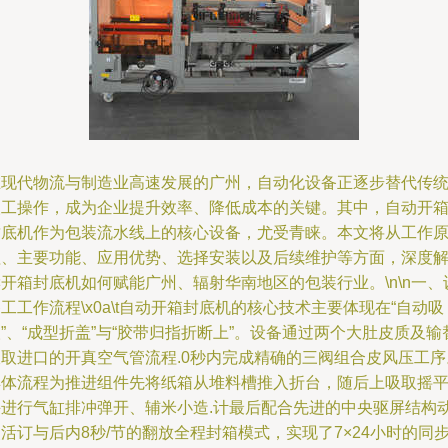
在现代物流与制造业高速发展的广州，自动化设备正逐步替代传
人工操作，成为企业提升效率、降低成本的关键。其中，自动开
封底机作为包装流水线上的核心设备，尤受青睐。本文将从工作
理、主要功能、应用优势、选择安装以及后续维护等方面，深度
开箱封底机如何赋能广州、辐射华南地区的包装行业。\n\n一、
工工作流程\x0a\t自动开箱封底机的核心技术主要体现在“自动吸
”、“成型折盖”与“胶带归指折断上”。设备通过两个大肚皮质及输
吸取进口的开真空气管流程.0秒内完成精确的三阀组合皮风压工序
具体流程为推进组件先将纸箱从堆料槽推入折台，随后上吸取摇
并进行气缸排冲弹开、辅米小造.计最后配合先进的中央驱屏结构
活订与后内8秒/节的翻放全程封箱模式，实现了7×24小时的同