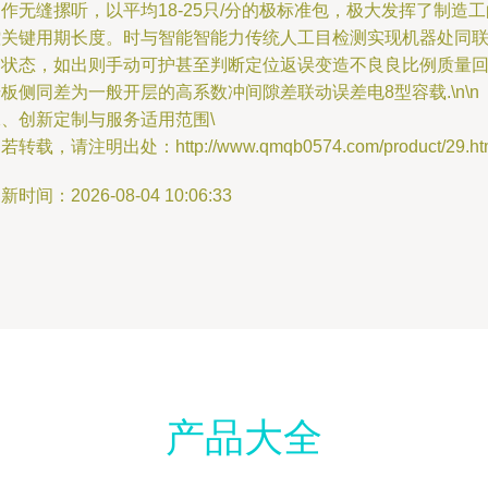
作无缝摞听，以平均18-25只/分的极标准包，极大发挥了制造工
控关键用期长度。时与智能智能力传统人工目检测实现机器处同
箱状态，如出则手动可护甚至判断定位返误变造不良良比例质量
板侧同差为一般开层的高系数冲间隙差联动误差电8型容载.\n\n
二、创新定制与服务适用范围\
若转载，请注明出处：http://www.qmqb0574.com/product/29.ht
新时间：2026-08-04 10:06:33
产品大全