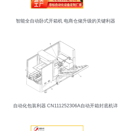
智能全自动卧式开箱机 电商仓储升级的关键利器
自动化包装利器 CN111252306A自动开箱封底机详
解