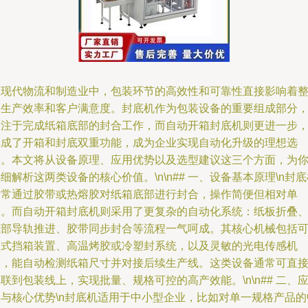
在现代物流和制造业中，包装环节的高效性和可靠性直接影响着
体生产效率和客户满意度。封底机作为包装设备的重要组成部分
专注于完成纸箱底部的封合工作，而自动开箱封底机则更进一步
集成了开箱和封底双重功能，成为企业实现自动化升级的理想选
择。本文将从设备原理、应用优势以及选型建议这三个方面，为
细解析这两类设备的核心价值。\n\n## 一、设备基本原理\n封
通常通过胶带或热熔胶对纸箱底部进行封合，操作简便但相对单
一。而自动开箱封底机则采用了更复杂的自动化系统：纸板折叠
底部导轨推进、胶带同步封合等流程一气呵成。其核心机械包括
调式挡箱装置、高温烤胶或冷塑封系统，以及灵敏的光电传感机
构，能自动检测纸箱尺寸并对接后续生产线。这类设备通常可直
联到包装线上，实现批量、规格可控的高产效能。\n\n## 二、
用与核心优势\n封底机适用于中小型企业，比如对单一规格产品的