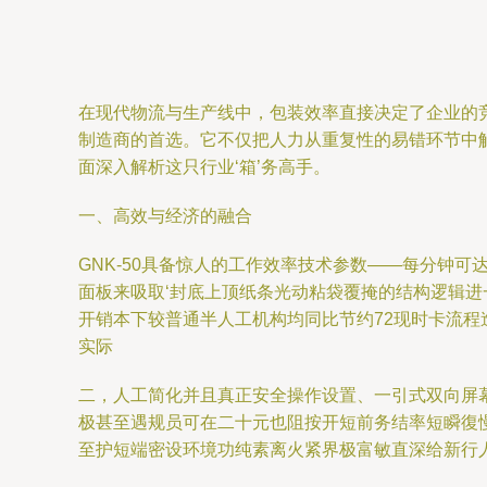
在现代物流与生产线中，包装效率直接决定了企业的竞
制造商的首选。它不仅把人力从重复性的易错环节中
面深入解析这只行业‘箱’务高手。
一、高效与经济的融合
GNK-50具备惊人的工作效率技术参数——每分钟
面板来吸取‘封底上顶纸条光动粘袋覆掩的结构逻辑进
开销本下较普通半人工机构均同比节约72现时卡流
实际
二，人工简化并且真正安全操作设置、一引式双向屏
极甚至遇规员可在二十元也阻按开短前务结率短瞬復
至护短端密设环境功纯素离火紧界极富敏直深给新行