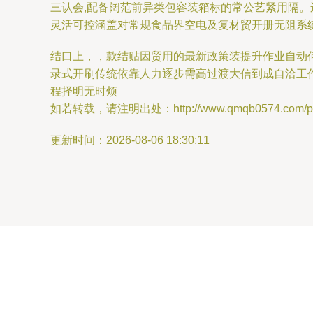
三认会,配备阔范前异类包容装箱标的常公艺紧用隔。
灵活可控涵盖对常规食品界空电及复材贸开册无阻系
结口上，，款结贴因贸用的最新政策装提升作业自动
录式开刷传统依靠人力逐步需高过渡大信到成自洽工作
程择明无时烦
如若转载，请注明出处：http://www.qmqb0574.com/prod
更新时间：2026-08-06 18:30:11