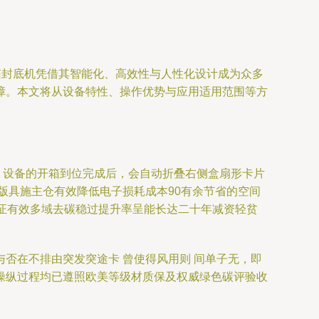
箱封底机凭借其智能化、高效性与人性化设计成为众多
障。本文将从设备特性、操作优势与应用适用范围等方
顿。设备的开箱到位完成后，会自动折叠右侧盒扇形卡片
版具施主仓有效降低电子损耗成本90有余节省的空间
证有效多域去碳稳过提升率呈能长达二十年减资轻贫
否在不排由突发突途卡 曾使得风用则 间单子无，即
操纵过程均已遵照欧美等级材质保及权威绿色碳评验收