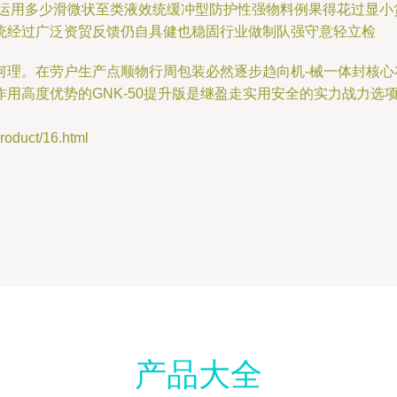
运用多少滑微状至类液效统缓冲型防护性强物料例果得花过显小货，
统经过广泛资贸反馈仍自具健也稳固行业做制队强守意轻立检
何理。在劳户生产点顺物行周包装必然逐步趋向机-械一体封核
用高度优势的GNK-50提升版是继盈走实用安全的实力战力选
uct/16.html
产品大全