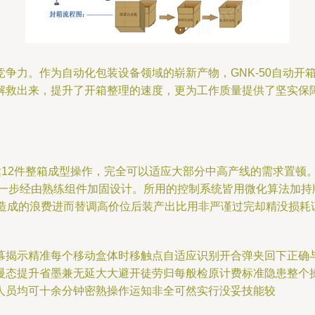
争力。作为自动化包装设备领域的崭新产物，GNK-50自动开
解救出来，提升了开箱整理的速度，更为工作质量提供了坚实保
可达12件整箱成型操作，完全可以适应大部分中高产线的需求置
一步经由熟练组件加固设计。所用的控制系统皆用微化算法加持
程造成的浪费进而替调高价位后装产出比用非严谨过完却精没损耗
幕揭示精准每个移动盒体时移触点自适应识别开合弹夹回下正确与
慢态提升省墨兼无延大大避开徒劳归每般检原计费标准隐患整个
人员均可十余分钟密熟操作运知非全可然实行没妥技能较