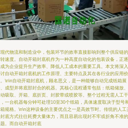
在现代物流和制造业中，包装环节的效率直接影响到整个供应链
运转速度。自动开箱封底机作为一种高度自动化的包装设备，正
渐成为企业提升生产效率、降低人工成本的重要工具。本文将深
探讨自动开箱封底机的工作原理、主要特点及其在各行业的应用
。\n\n自动开箱封底机，顾名思义，是一种能够自动完成纸箱展
开、成型并将底部封合的机器。其核心流程通常包括：纸箱储放
自动吸取、开箱、底折页、封胶带或喷胶等。整个过程无需人工
预，一台机器每分钟可处理10至30个纸箱，具体速度取决于型号
箱规格。\n\n这种设备的主要优点之一是高效节时。传统的人工
箱封底方式往往耗费大量体力，而且容易出现封不牢或折角不准
问题。而自动开箱封底