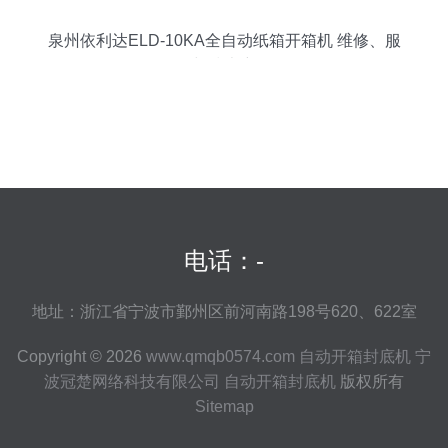
泉州依利达ELD-10KA全自动纸箱开箱机 维修、服
务与技术详解
电话：-
地址：浙江省宁波市鄞州区前河南路198号620、622室
Copyright © 2026
www.qmqb0574.com
自动开箱封底机
宁
波冠楚网络科技有限公司
自动开箱封底机
版权所有
Sitemap